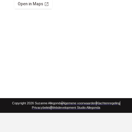
Copyright 2026 Suzanne Allegonda
Algemene voorwaarden
Klachtenregeling
Privacybeleid
Webdevelopment Studio Allegonda