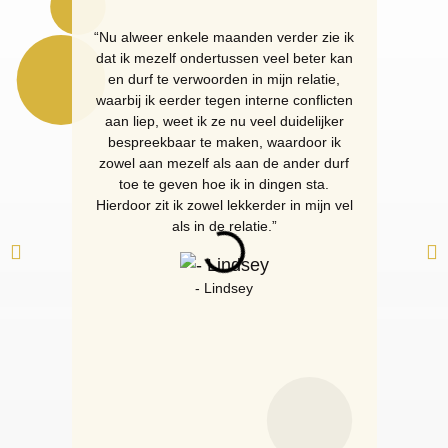
“Nu alweer enkele maanden verder zie ik
“I fou
dat ik mezelf ondertussen veel beter kan
with m
en durf te verwoorden in mijn relatie,
feeli
waarbij ik eerder tegen interne conflicten
done f
aan liep, weet ik ze nu veel duidelijker
bespreekbaar te maken, waardoor ik
zowel aan mezelf als aan de ander durf
toe te geven hoe ik in dingen sta.
Hierdoor zit ik zowel lekkerder in mijn vel
als in de relatie.”
- Lindsey