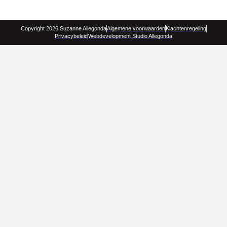
Copyright 2026 Suzanne Allegonda
Algemene voorwaarden
Klachtenregeling
Privacybeleid
Webdevelopment Studio Allegonda