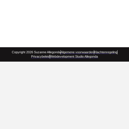
Copyright 2026 Suzanne Allegonda
Algemene voorwaarden
Klachtenregeling
Privacybeleid
Webdevelopment Studio Allegonda