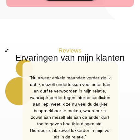
Reviews
Ervaringen van mijn klanten
“Nu alweer enkele maanden verder zie ik
“I fou
dat ik mezelf ondertussen veel beter kan
with m
en durf te verwoorden in mijn relatie,
feeli
waarbij ik eerder tegen interne conflicten
done f
aan liep, weet ik ze nu veel duidelijker
bespreekbaar te maken, waardoor ik
zowel aan mezelf als aan de ander durf
toe te geven hoe ik in dingen sta.
Hierdoor zit ik zowel lekkerder in mijn vel
als in de relatie.”