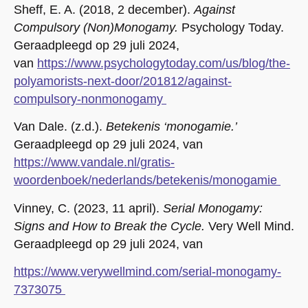
Sheff, E. A. (2018, 2 december).
Against
Compulsory (Non)Monogamy.
Psychology Today.
Geraadpleegd op 29 juli 2024,
van
https://www.psychologytoday.com/us/blog/the-
polyamorists-next-door/201812/against-
compulsory-nonmonogamy
Van Dale. (z.d.).
Betekenis ‘monogamie.’
Geraadpleegd op 29 juli 2024, van
https://www.vandale.nl/gratis-
woordenboek/nederlands/betekenis/monogamie
Vinney, C. (2023, 11 april).
Serial Monogamy:
Signs and How to Break the Cycle.
Very Well Mind.
Geraadpleegd op 29 juli 2024, van
https://www.verywellmind.com/serial-monogamy-
7373075