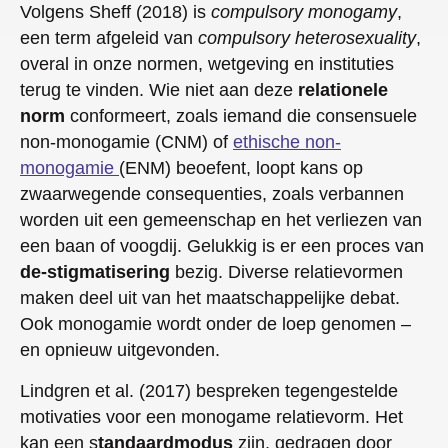
Volgens Sheff (2018) is
compulsory monogamy
,
een term afgeleid van
compulsory heterosexuality
,
overal in onze normen, wetgeving en instituties
terug te vinden. Wie niet aan deze
relationele
norm
conformeert, zoals iemand die consensuele
non-monogamie (CNM) of
ethische non-
monogamie
(ENM) beoefent, loopt kans op
zwaarwegende consequenties, zoals verbannen
worden uit een gemeenschap en het verliezen van
een baan of voogdij. Gelukkig is er een proces van
de-stigmatisering
bezig. Diverse relatievormen
maken deel uit van het maatschappelijke debat.
Ook monogamie wordt onder de loep genomen –
en opnieuw uitgevonden.
Lindgren et al. (2017) bespreken tegengestelde
motivaties voor een monogame relatievorm. Het
kan een s
tandaardmodus
zijn, gedragen door