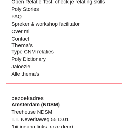
Open Relatie Test: check je relating skills
Poly Stories
FAQ
Spreker & workshop facilitator
Over mij
Contact
Thema's
Type CNM relaties
Poly Dictionary
Jaloezie
Alle thema's
bezoekadres
Amsterdam (NDSM)
Treehouse NDSM
T.T. Neveritaweg 55 D.01
(bij ingang links, roze deur)