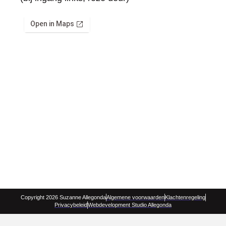
Copyright 2026 Suzanne Allegonda
Algemene voorwaarden
Klachtenregeling
Privacybeleid
Webdevelopment Studio Allegonda