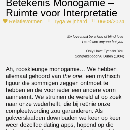
Betekenis Monogamie –
Ruimte voor Interpretatie
Relatievormen
Tyga Wijnhard
06/08/2024
My love must be a kind of blind love
I can’t see anyone but you
I Only Have Eyes for You
Songtekst door Al Dubin (1934)
Ah, rooskleurige monogamie… We hebben
allemaal gehoord van
the one
, een mythisch
figuur die sommigen zeggen ontmoet te
hebben en die voor ieder een andere vorm
aanneemt. We struinen de wereld af op zoek
naar onze wederhelft, die bij reünie onze
compleetwording zou garanderen. Als
gokverslaafden downloaden we keer op keer
weer dezelfde dating apps, hopend op die